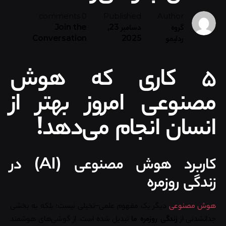
0 comments
Published
Author
گروه
دسامبر 23,
Join the
ردلیمو
2025
Conversation
۵ کاری که هوش
مصنوعی امروز بهتر از
انسان انجام می‌دهد!
کاربرد هوش مصنوعی (AI) در
زندگی روزمره
هوش مصنوعی
دیگر یک مفهوم علمی–تخیلی نیست؛ بلکه به بخشی
جدانشدنی از
زندگی روزمره ما
تبدیل شده است. از گوشی‌های هوشمند