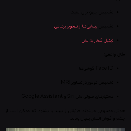
تشخیص چهره برای امنیت
تشخیص
بیماری‌ها از تصاویر پزشکی
تبدیل گفتار به متن
مثال واقعی:
Face ID گوشی‌ها
تشخیص تومور در تصاویر MRI
دستیارهای صوتی مثل Siri و Google Assistant
هوش مصنوعی می‌تواند جزئیاتی را ببیند یا بشنود که ممکن است از
چشم و گوش انسان پنهان بماند.