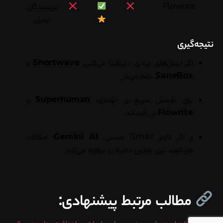
Flowrite
نویسندگان
ایمیل
نتیجه‌گیری
اگر ایمیل‌های زیادی دریافت می‌کنی،
Shortwave
و
SaneBox
نظم می‌دن.
برای نوشتن سریع و حرفه‌ای،
Superhuman
و
Flowrite
بی‌رقیب‌اند.
و اگر کاربر Gmail هستی،
Gemini AI
امکانات
هوشمند توی همون محیط رو فراهم می‌کنه.
مطالب مرتبط پیشنهادی:
بهترین ابزارهای هوش مصنوعی برای جلسات و یادداشت‌برداری در سال