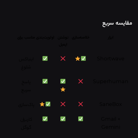
مقایسه سریع
ابزار
خلاصه‌سازی
نوشتن
اولویت‌بندی
مناسب برای
ایمیل
Shortwave
اینباکس
شلوغ
Superhuman
پاسخ
سریع
SaneBox
پاک‌سازی
Gmail +
کاربران
Gemini
گوگل