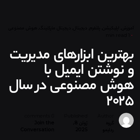
آموزش
اپلیکیشن
پلتفرم
دیجیتال
دیجیتال مارکتینگ
هوش مصنوعی
1 min read
بهترین ابزارهای مدیریت
و نوشتن ایمیل با
هوش مصنوعی در سال
۲۰۲۵
0 comments
Published
Author
گروه
ژوئن 8,
Join the
ردلیمو
2025
Conversation