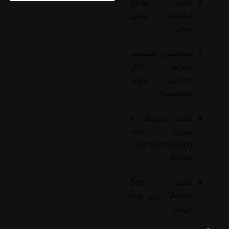
خلاصه خودکار
مکالمات ایمیلی
طولانی
دسته‌بندی هوشمند
ایمیل‌ها (کار،
اجتماعی، مهم،
کم‌اهمیت)
نمایش ایمیل‌ها به
صورت چت
(Conversation
View)
قابلیت “Set
Aside” برای بعداً
خواندن