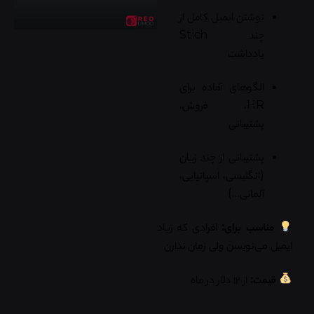
نوشتن ایمیل کامل از
چند Stich
یادداشت
الگوهای آماده برای
HR، فروش،
پشتیبانی
پشتیبانی از چند زبان
(انگلیسی، اسپانیایی،
آلمانی…)
مناسب برای:
افرادی که زیاد
ایمیل می‌نویسن ولی زمان ندارن
قیمت:
از ۱۲ دلار در ماه