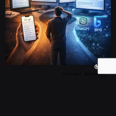
Posted by
گروه ردلیمو
ژانویه 5, 2026
1 min read
آینده گوگل در عصر موتورهای جستجوی هوش
مصنوعی
آموزش
اپلیکیشن
اینترنت اشیا
پلتفرم
تازه‌ها
دیجیتال
دیجیتال مارکتینگ
مدیریت مشتریان