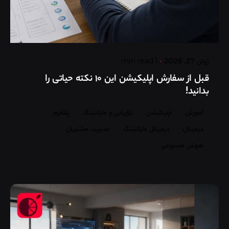
Posted by
گروه ردلیمو
ژوئن 27, 2026
1 min read
قبل از سفارش اپلیکیشن این ۱۰ نکته حیاتی را
بدانید!
آموزش
اپلیکیشن
بازاریابی و مارکتینگ
پلتفرم
دیجیتال
دیجیتال مارکتینگ
مدیریت مشتریان
هوش مصنوعی