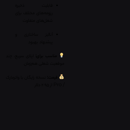
قابلیت ذخیره
رزومه‌های مختلف برای
شغل‌های متفاوت
آنالیز ساختاری و
پیشنهاد بهبود
مناسب برای:
اپلای سریع، چند
موقعیت شغلی هم‌زمان
قیمت:
نسخه رایگان با واترمارک
/ Pro از ۲.۹۵ دلار