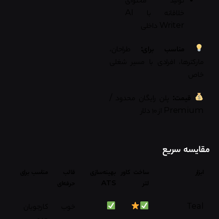
خلاقانه با AI
Writer داخلی
مناسب برای:
طراحان،
مارکترها، افرادی با مسیر شغلی
خاص
قیمت:
پلن رایگان محدود /
Premium از ۱۰ دلار
مقایسه سریع
ابزار
ساخت کاور
بهینه‌سازی
قالب
مناسب برای
لتر
ATS
حرفه‌ای
Teal
خوب
کارجویان
جدی