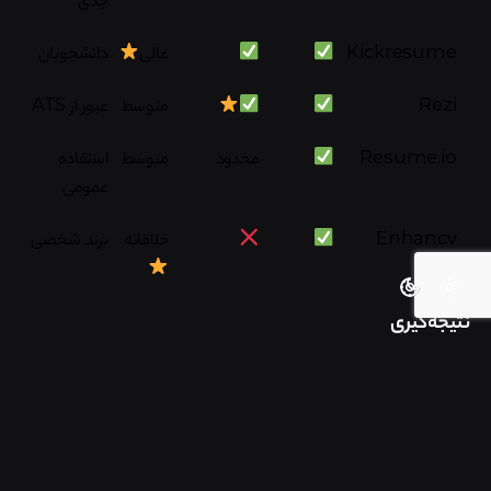
Kickresume
عالی
دانشجویان
Rezi
متوسط
عبور از ATS
Resume.io
محدود
متوسط
استفاده
عمومی
Enhancv
خلاقانه
برند شخصی
نتیجه‌گیری
اگر رزومه اختصاصی برای هر موقعیت می‌خوای،
Teal
بهترین انتخابه.
برای طراحی خلاق و کاور لتر حرفه‌ای،
Kickresume
و
Enhancv
عالی هستن.