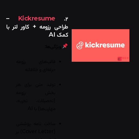
–
Kickresume
۲.
طراحی رزومه + کاور لتر با
کمک AI
ویژگی‌ها:
قالب‌های رزومه
حرفه‌ای و خلاقانه
تولید متن برای هر
بخش رزومه
(تحصیلات، تجربه،
مهارت‌ها) با AI
ساخت نامه پوششی
(Cover Letter) بر