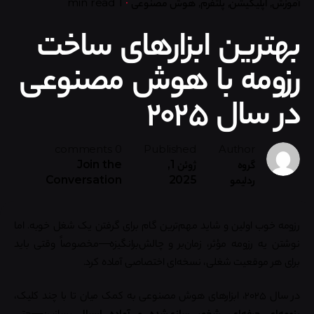
آموزش
اپلیکیشن
پلتفرم
هوش مصنوعی
1 min read
بهترین ابزارهای ساخت
رزومه با هوش مصنوعی
در سال ۲۰۲۵
0 comments
Published
Author
گروه
ژوئن 1,
Join the
ردلیمو
2025
Conversation
رزومه خوب اولین و شاید مهم‌ترین گام برای گرفتن یک شغل خوبه. اما
نوشتن یه رزومه مؤثر، زمان‌بر و چالش‌برانگیزه—مخصوصاً وقتی باید
برای هر موقعیت شغلی، نسخه‌ای اختصاصی آماده کرد.
در سال ۲۰۲۵، ابزارهای هوش مصنوعی به کمک میان تا با چند کلیک،
رزومه‌ای حرفه‌ای، شخصی‌سازی‌شده و آماده ارسال
بسازین—حتی