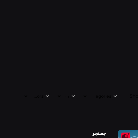
Sho
جستجو