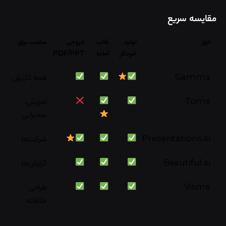
مقایسه سریع
ابزار
تولید
قالب
خروجی
مناسب برای
خودکار
آماده
PDF/PPT
Gamma
همه کاربران
Tome
آموزش،
سخنرانی
Presentations.ai
شرکت‌ها
Beautiful.ai
گزارش‌ها
Visme
طراحی
خلاقانه