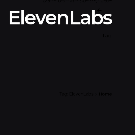
ElevenLabs
Tag
Tag: ElevenLabs
Home