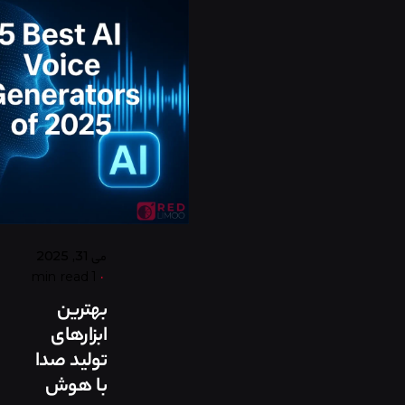
Posted
by
گروه
ردلیمو
می 31, 2025
1 min read
بهترین
ابزارهای
تولید صدا
با هوش