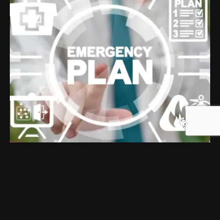
Posted by
گروه ردلیمو
آگوست 6, 2024
1 min read
مدیریت برنامه ریزی واکنش
اضطراری(Emergency Response Plan)