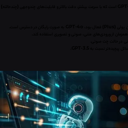
است که با سرعت بیشتر، دقت بالاتر و قابلیت‌های چند‌وجهی (چند‌حالته) 
ن پولی
(Plus)
فعال بود،
GPT-4o
به صورت رایگان در دسترس است
.
همزمان از ورودی‌های متنی، صوتی و تصویری استفاده کند
.
 حتی در حالت چت صوتی
.
ئل پیچیده‌تر نسبت به
GPT-3.5.