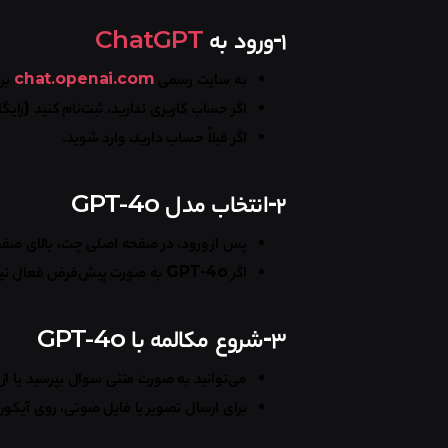
۱-ورود به
ChatGPT
به سایت رسمی
chat.openai.com
بر
اگر حساب کاربری ندارید، ثبت‌نام کنید (رای
اگر قبلاً حساب دارید، وارد شوید
.
۲-انتخاب مدل
GPT-4o
پس از ورود، در صفحه اصلی چت، بالای صفحه
اگر
GPT-4o
به صورت پیش‌فرض فعال نیست
۳-شروع مکالمه با
GPT-4o
می‌توانید به صورت متنی سوال بپرسید یا از
برای ارسال تصویر یا فایل صوتی، روی آیکو