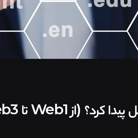
د؟ (از Web1 تا Web3)
.