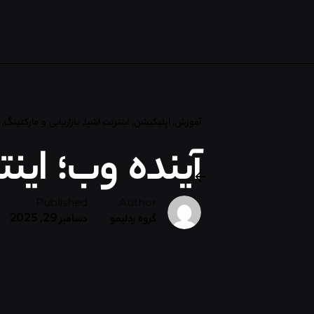
آموزش
اپلیکیشن
اینترنت اشیا
بازاریابی و مارکتینگ
آینده وب؛ این
Published
Author
گروه ردلیمو
دسامبر 29, 2025