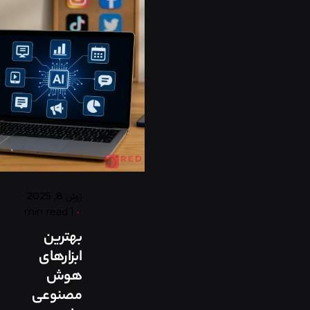
Posted
by
گروه
ردلیمو
ژوئن 8, 2025
1 min read
بهترین
ابزارهای
هوش
مصنوعی