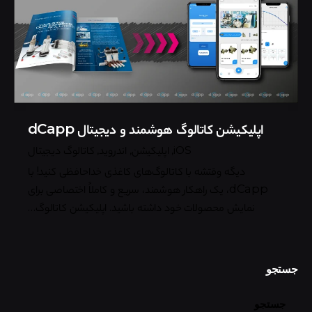
اپلیکیشن کاتالوگ هوشمند و دیجیتال dCapp
iOS
اپلیکیشن
اندروید
کاتالوگ دیجیتال
دیگه وقتشه با کاتالوگ‌های کاغذی خداحافظی کنید! با
dCapp، یک راهکار هوشمند، سریع و کاملاً اختصاصی برای
نمایش محصولات خود داشته باشید. اپلیکیشن کاتالوگ…
جستجو
جستجو