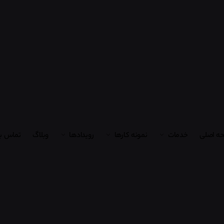
ه اصلی
خدمات
نمونه کارها
رویدادها
وبلاگ
تماس با