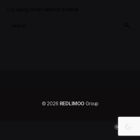
Try using other search criteria
© 2026
REDLIMOO
Group