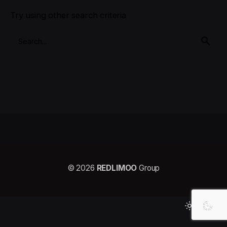
Try using other search criteria
© 2026
REDLIMOO
Group